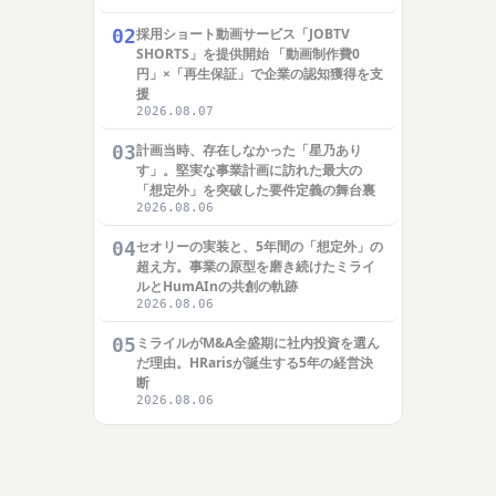
02
採用ショート動画サービス「JOBTV
SHORTS」を提供開始 「動画制作費0
円」×「再生保証」で企業の認知獲得を支
援
2026.08.07
03
計画当時、存在しなかった「星乃あり
す」。堅実な事業計画に訪れた最大の
「想定外」を突破した要件定義の舞台裏
2026.08.06
04
セオリーの実装と、5年間の「想定外」の
超え方。事業の原型を磨き続けたミライ
ルとHumAInの共創の軌跡
2026.08.06
05
ミライルがM&A全盛期に社内投資を選ん
だ理由。HRarisが誕生する5年の経営決
断
2026.08.06