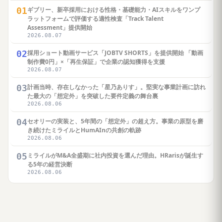
01
ギブリー、新卒採用における性格・基礎能力・AIスキルをワンプ
ラットフォームで評価する適性検査「Track Talent
Assessment」提供開始
2026.08.07
02
採用ショート動画サービス「JOBTV SHORTS」を提供開始 「動画
制作費0円」×「再生保証」で企業の認知獲得を支援
2026.08.07
03
計画当時、存在しなかった「星乃ありす」。堅実な事業計画に訪れ
た最大の「想定外」を突破した要件定義の舞台裏
2026.08.06
04
セオリーの実装と、5年間の「想定外」の超え方。事業の原型を磨
き続けたミライルとHumAInの共創の軌跡
2026.08.06
05
ミライルがM&A全盛期に社内投資を選んだ理由。HRarisが誕生す
る5年の経営決断
2026.08.06