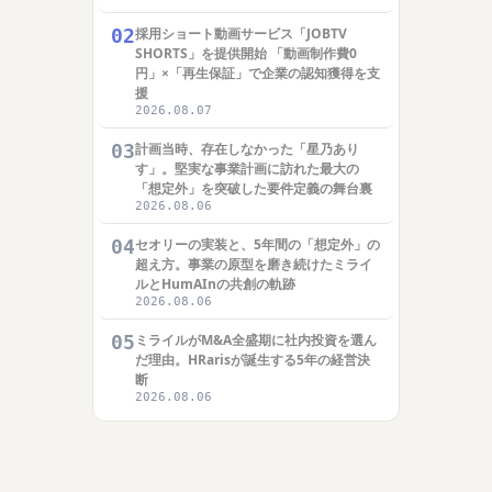
02
採用ショート動画サービス「JOBTV
SHORTS」を提供開始 「動画制作費0
円」×「再生保証」で企業の認知獲得を支
援
2026.08.07
03
計画当時、存在しなかった「星乃あり
す」。堅実な事業計画に訪れた最大の
「想定外」を突破した要件定義の舞台裏
2026.08.06
04
セオリーの実装と、5年間の「想定外」の
超え方。事業の原型を磨き続けたミライ
ルとHumAInの共創の軌跡
2026.08.06
05
ミライルがM&A全盛期に社内投資を選ん
だ理由。HRarisが誕生する5年の経営決
断
2026.08.06