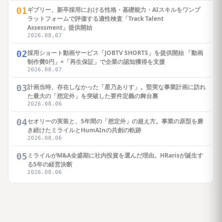
01
ギブリー、新卒採用における性格・基礎能力・AIスキルをワンプ
ラットフォームで評価する適性検査「Track Talent
Assessment」提供開始
2026.08.07
02
採用ショート動画サービス「JOBTV SHORTS」を提供開始 「動画
制作費0円」×「再生保証」で企業の認知獲得を支援
2026.08.07
03
計画当時、存在しなかった「星乃ありす」。堅実な事業計画に訪れ
た最大の「想定外」を突破した要件定義の舞台裏
2026.08.06
04
セオリーの実装と、5年間の「想定外」の超え方。事業の原型を磨
き続けたミライルとHumAInの共創の軌跡
2026.08.06
05
ミライルがM&A全盛期に社内投資を選んだ理由。HRarisが誕生す
る5年の経営決断
2026.08.06