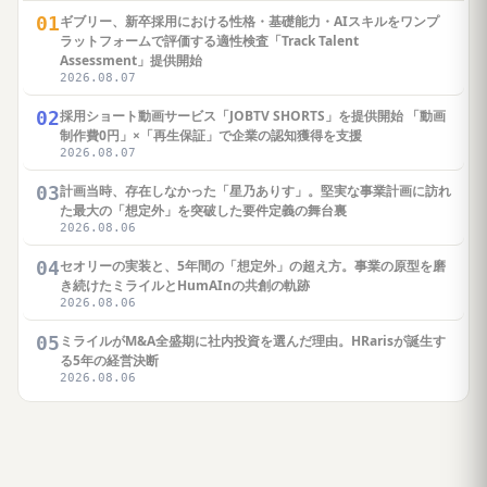
01
ギブリー、新卒採用における性格・基礎能力・AIスキルをワンプ
ラットフォームで評価する適性検査「Track Talent
Assessment」提供開始
2026.08.07
02
採用ショート動画サービス「JOBTV SHORTS」を提供開始 「動画
制作費0円」×「再生保証」で企業の認知獲得を支援
2026.08.07
03
計画当時、存在しなかった「星乃ありす」。堅実な事業計画に訪れ
た最大の「想定外」を突破した要件定義の舞台裏
2026.08.06
04
セオリーの実装と、5年間の「想定外」の超え方。事業の原型を磨
き続けたミライルとHumAInの共創の軌跡
2026.08.06
05
ミライルがM&A全盛期に社内投資を選んだ理由。HRarisが誕生す
る5年の経営決断
2026.08.06