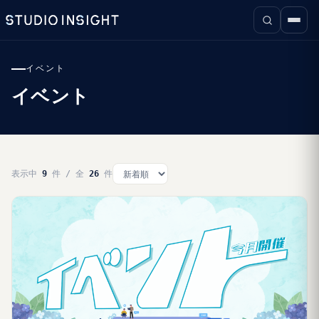
イベント
イベント
表示中
9
件 / 全
26
件