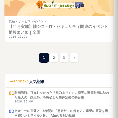
製品・サービス・イベント
【11月実施】情シス・IT・セキュリティ関連のイベント
情報まとめ｜全国
2024.11.01
→
1
2
3
人気記事
RANKING
01
計画当時、存在しなかった「星乃ありす」。堅実な事業計画に訪れ
た最大の「想定外」を突破した要件定義の舞台裏
2026.08.06
02
セオリーの実装と、5年間の「想定外」の超え方。事業の原型を磨
き続けたミライルとHumAInの共創の軌跡