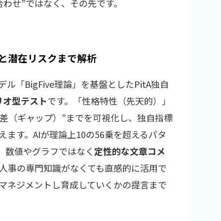
合わせ”ではなく、その先です。
動と潜在リスクまで解析
ル「BigFive理論」を基盤としたPitA独自
リオ型テスト
です。「性格特性（先天的）」
“差（ギャップ）”までを可視化し、独自指標
えます。AIが理論上10の56乗を超えるパタ
。数値やグラフではなく
定性的な文章コメ
人事の専門知識がなくても直感的に活用で
マネジメントし育成していくかの提言まで