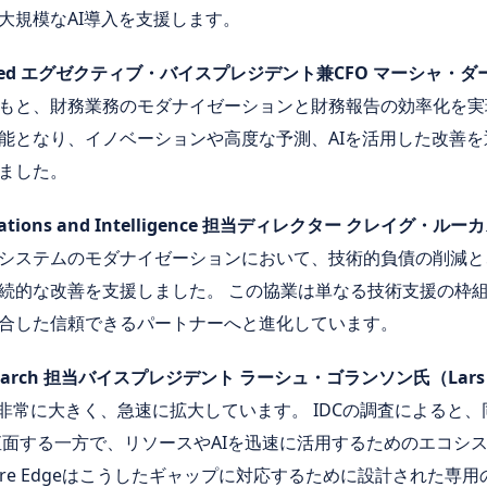
大規模なAI導入を支援します。
orporated エグゼクティブ・バイスプレジデント兼CFO マーシャ・ダ
もと、財務業務のモダナイゼーションと財務報告の効率化を実
能となり、イノベーションや高度な予測、AIを活用した改善
ました。
Applications and Intelligence 担当ディレクター クレイグ・
システムのモダナイゼーションにおいて、技術的負債の削減と
続的な改善を支援しました。 この協業は単なる技術支援の枠
合した信頼できるパートナーへと進化しています。
es Research 担当バイスプレジデント ラーシュ・ゴランソン氏（Lar
非常に大きく、急速に拡大しています。 IDCの調査によると、同
に直面する一方で、リソースやAIを迅速に活用するためのエコシ
ture Edgeはこうしたギャップに対応するために設計された